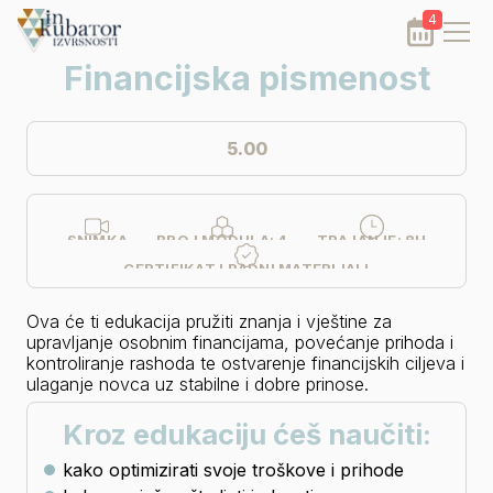
4
Financijska pismenost
5.00
SNIMKA
BROJ MODULA:
4
TRAJANJE:
8H
CERTIFIKAT I RADNI MATERIJALI
Ova će ti edukacija pružiti znanja i vještine za 
upravljanje osobnim financijama, povećanje prihoda i 
kontroliranje rashoda te ostvarenje financijskih ciljeva i 
ulaganje novca uz stabilne i dobre prinose.
Kroz edukaciju ćeš naučiti:
kako optimizirati svoje troškove i prihode