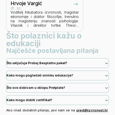
Hrvoje Vargić
dr. sc.
Voditelj Inkubatora izvrsnosti, magistar
ekonomije i doktor filozofije, trenutno
na magisteriju znanosti psihologije.
Vlasnik i direktor tvrtke Theoria
Consulting specijalizirane za
Što polaznici kažu o
savjetovanje u pripremi i provedbi EU
projekata. Certificiran od HANFA-e za
edukaciji
financijskog savjetnika. Zadnjih destak
godina radio je na pripremi i provedbi
Najčešće postavljana pitanja
EU projekata i vođenju međunarodne
organizacije. Moto: “Don’t do your best,
do what it takes.”
Što uključuje Probaj Besplatno paket?
Kako mogu pogledati snimku edukacije?
Što sve dobivam u sklopu Pretplate?
Kako mogu dobiti certifikat?
Ako imaš dodatnih pitanja, javi nam se na
ured@izvrsnost.hr