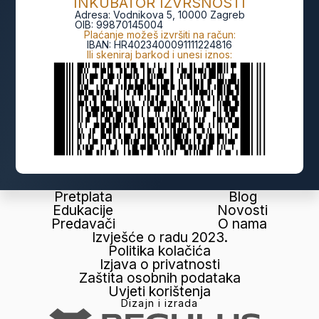
INKUBATOR IZVRSNOSTI
Adresa:
Vodnikova 5, 10000 Zagreb
OIB:
99870145004
Plaćanje možeš izvršiti na račun:
IBAN:
HR4023400091111224816
Ili skeniraj barkod i unesi iznos:
Pretplata
Blog
Edukacije
Novosti
Predavači
O nama
Izvješće o radu 2023.
Politika kolačića
Izjava o privatnosti
Zaštita osobnih podataka
Uvjeti korištenja
Dizajn i izrada