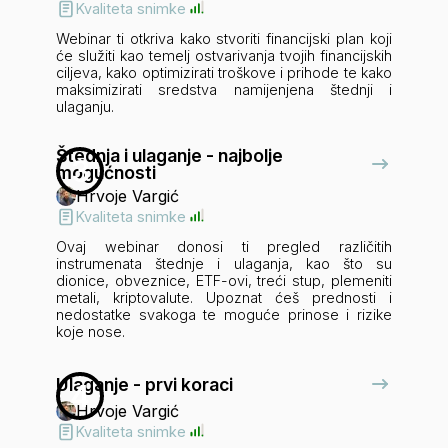
Kvaliteta snimke
Webinar ti otkriva kako stvoriti financijski plan koji
će služiti kao temelj ostvarivanja tvojih financijskih
ciljeva, kako optimizirati troškove i prihode te kako
maksimizirati sredstva namijenjena štednji i
ulaganju.
Štednja i ulaganje - najbolje
3
mogućnosti
Hrvoje Vargić
Kvaliteta snimke
Ovaj webinar donosi ti pregled različitih
instrumenata štednje i ulaganja, kao što su
dionice, obveznice, ETF-ovi, treći stup, plemeniti
metali, kriptovalute. Upoznat ćeš prednosti i
nedostatke svakoga te moguće prinose i rizike
koje nose.
Ulaganje - prvi koraci
4
Hrvoje Vargić
Kvaliteta snimke