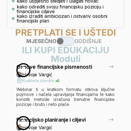
kako uspješno štedjeti i ulagati novac
kako odrediti svoju financijsku poziciju i
financijske ciljeve
kako izraditi ambiciozan i ostvariv osobni
financijski plan
PRETPLATI SE I UŠTEDI
MJESEČNO
GODIŠNJE
ILI KUPI EDUKACIJU
Moduli
Osnove financijske pismenosti
1
Hrvoje Vargić
Kvaliteta snimke
Webinar ti u kratkom formatu otkriva ključne
pojmove i načela upravljanja financijama te kako
koristiti metode izračuna trenutne financijske
pozicije i bruto i neto plaće.
Financijsko planiranje i ciljevi
2
Hrvoje Vargić