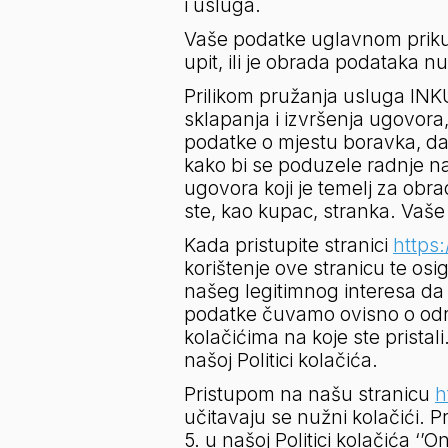
i usluga.
Vaše podatke uglavnom prikupl
upit, ili je obrada podataka
Prilikom pružanja usluga INK
sklapanja i izvršenja ugovor
podatke o mjestu boravka, da
kako bi se poduzele radnje na
ugovora koji je temelj za ob
ste, kao kupac, stranka. Vaš
Kada pristupite stranici 
https:
korištenje ove stranicu te osi
našeg legitimnog interesa da
podatke čuvamo ovisno o određ
kolačićima na koje ste pristal
našoj Politici kolačića.
Pristupom na našu stranicu 
h
učitavaju se nužni kolačići. P
5. u našoj Politici kolačića ‘