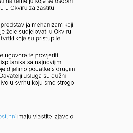
i na temelju koje se osobni 
 u Okviru za zaštitu 
 predstavlja mehanizam koji 
e žele sudjelovati u Okviru 
vrtki koje su pristupile 
ugovore te provjeriti 
spitanika sa najnovijim 
je dijelimo podatke s drugim 
Davatelji usluga su dužni 
čivo u svrhu koju smo strogo 
ost.hr/
 imaju vlastite izjave o 