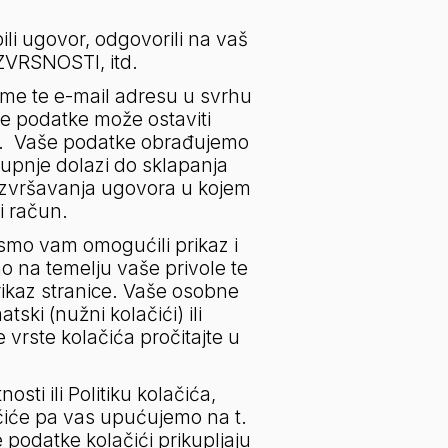
i ugovor, odgovorili na vaš 
ZVRSNOSTI, itd.
me te e-mail adresu u svrhu 
e podatke može ostaviti 
.  Vaše podatke obrađujemo 
upnje dolazi do sklapanja 
izvršavanja ugovora u kojem 
i račun.
smo vam omogućili prikaz i 
o na temelju vaše privole te 
kaz stranice. Vaše osobne 
i (nužni kolačići) ili 
vrste kolačića pročitajte u 
osti ili Politiku kolačića, 
ačiće pa vas upućujemo na t. 
podatke kolačići prikupljaju 