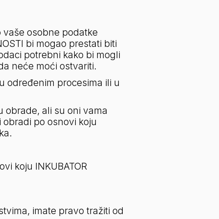
o vaše osobne podatke 
I bi mogao prestati biti 
aci potrebni kako bi mogli 
a neće moći ostvariti.
u određenim procesima ili u 
u obrade, ali su oni vama 
i obradi po osnovi koju 
ka.
novi koju INKUBATOR 
vima, imate pravo tražiti od 