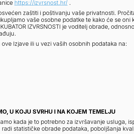
anice 
https://izvrsnost.hr/
 .
ćen zaštiti i poštivanju vaše privatnosti. Pročitaj
rikupljamo vaše osobne podatke te kako će se oni ko
NKUBATOR IZVRSNOSTI je voditelj obrade, odnosno o
ađuju.
 ove Izjave ili u vezi vaših osobnih podataka na:
O, U KOJU SVRHU I NA KOJEM TEMELJU
amo kada je to potrebno za izvršavanje usluga, is
 radi statističke obrade podataka, poboljšanja kvali