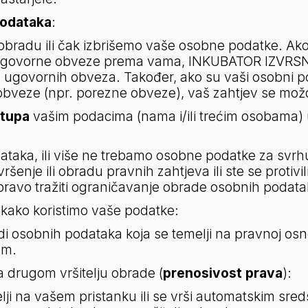
podataka
:       
 obradu ili čak izbrišemo vaše osobne podatke. Ak
ugovorne obveze prema vama, INKUBATOR IZVRSNOST
 ugovornih obveza. Također, ako su vaši osobni pod
obveze (npr. porezne obveze), vaš zahtjev se možd
stupa
 vašim podacima (nama i/ili trećim osobama) 
dataka, ili više ne trebamo osobne podatke za svrh
ršenje ili obradu pravnih zahtjeva ili ste se protivil
ravo tražiti ograničavanje obrade osobnih podata
kako koristimo vaše podatke:           
di osobnih podataka koja se temelji na pravnoj os
om.
a drugom vršitelju obrade (
prenosivost prava
):
i na vašem pristanku ili se vrši automatskim sredst