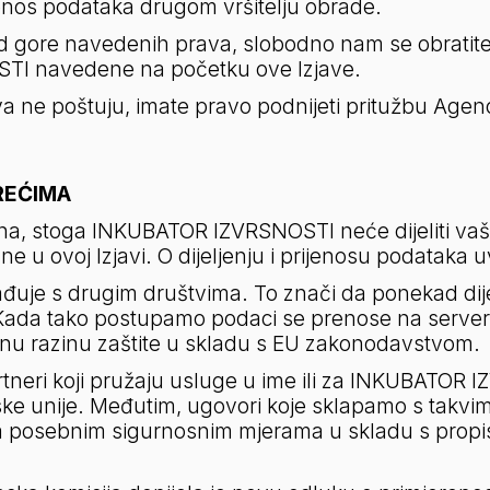
os podataka drugom vršitelju obrade.
e od gore navedenih prava, slobodno nam se obratite
I navedene na početku ove Izjave.
 ne poštuju, imate pravo podnijeti pritužbu Agencij
REĆIMA
ažna, stoga INKUBATOR IZVRSNOSTI neće dijeliti vaš
u ovoj Izjavi. O dijeljenju i prijenosu podataka uv
je s drugim društvima. To znači da ponekad dije
 Kada tako postupamo podaci se prenose na servere k
tnu razinu zaštite u skladu s EU zakonodavstvom.
rtneri koji pružaju usluge u ime ili za INKUBATOR
ke unije. Međutim, ugovori koje sklapamo s takvim
 posebnim sigurnosnim mjerama u skladu s propis