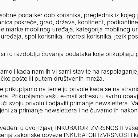
osobne podatke: dob korisnika, preglednik iz kojeg j
nica pokreće, grad, država, kontinent, podkontinent
me marke mobilnog uređaja, kategorija mobilnog uređ
ređaja, spol korisnika, interesi korisnika, jezik po
si i o razdoblju čuvanja podataka koje prikupljaju pro
mo i kada nam ih vi sami stavite na raspolaganje, 
čke pošte ili putem društvenih mreža.
prikupljamo na temelju privole kada se na stranic
tera. Prikupljamo vašu e-mail adresu u svrhu obavj
i svoju privolu i odjaviti primanje newslettera. 
vljeni za primanje newslettera i ne čuvamo ih nakon
vedeni u ovoj Izjavi, INKUBATOR IZVRSNOSTI vaše p
vršenja zakonske obveze INKUBATOR IZVRSNOSTI kao