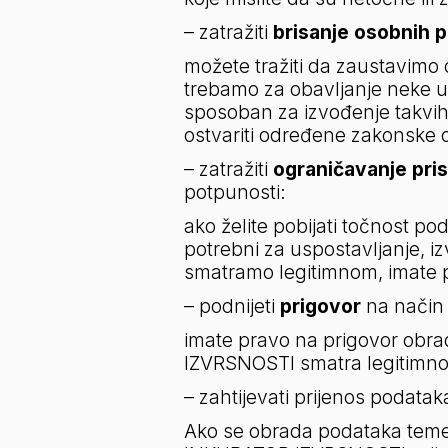
– zatražiti 
brisanje osobnih 
možete tražiti da zaustavimo
trebamo za obavljanje neke 
sposoban za izvođenje takvih
ostvariti određene zakonske 
– zatražiti 
ograničavanje pri
potpunosti:
ako želite pobijati točnost po
potrebni za uspostavljanje, izv
smatramo legitimnom, imate p
– podnijeti 
prigovor
 na način 
imate pravo na prigovor obra
IZVRSNOSTI smatra legitimn
– zahtijevati prijenos podatak
Ako se obrada podataka temelj