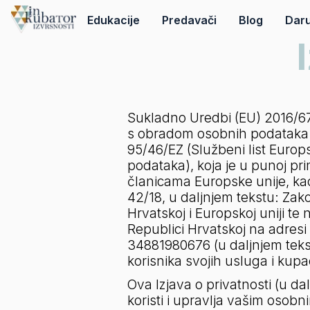
Edukacije
Predavači
Blog
Daru
Sukladno Uredbi (EU) 2016/679
s obradom osobnih podataka i 
95/46/EZ (Službeni list Europsk
podataka), koja je u punoj pr
članicama Europske unije, ka
42/18, u daljnjem tekstu: Za
Hrvatskoj i Europskoj uniji te 
Republici Hrvatskoj na adresi
34881980676 (u daljnjem teks
korisnika svojih usluga i kupac
Ova Izjava o privatnosti (u dal
koristi i upravlja vašim osob