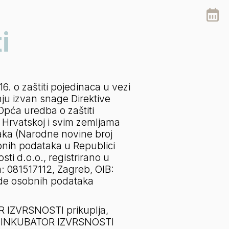
i
 o zaštiti pojedinaca u vezi 
u izvan snage Direktive 
Opća uredba o zaštiti 
 Hrvatskoj i svim zemljama 
aka (Narodne novine broj 
nih podataka u Republici 
ti d.o.o., registrirano u 
: 081517112, Zagreb, OIB: 
ade osobnih podataka 
 IZVRSNOSTI prikuplja, 
 su INKUBATOR IZVRSNOSTI 