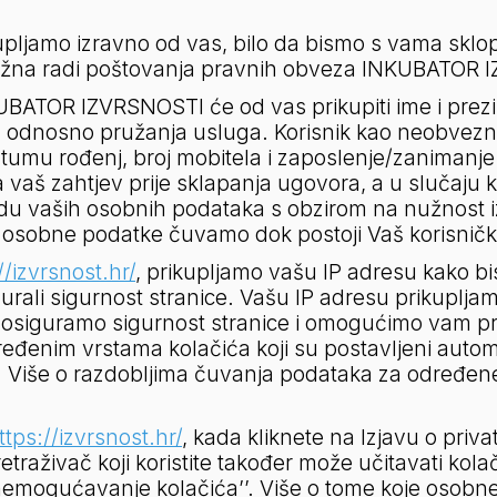
jamo izravno od vas, bilo da bismo s vama sklopil
 nužna radi poštovanja pravnih obveza INKUBATOR I
UBATOR IZVRSNOSTI će od vas prikupiti ime i prezi
a, odnosno pružanja usluga. Korisnik kao neobvezn
tumu rođenj, broj mobitela i zaposlenje/zanimanje
 vaš zahtjev prije sklapanja ugovora, a u slučaju k
radu vaših osobnih podataka s obzirom na nužnost 
e osobne podatke čuvamo dok postoji Vaš korisničk
//izvrsnost.hr/
, prikupljamo vašu IP adresu kako bi
gurali sigurnost stranice. Vašu IP adresu prikupljam
 osiguramo sigurnost stranice i omogućimo vam pri
enim vrstama kolačića koji su postavljeni automatsk
i. Više o razdobljima čuvanja podataka za određene 
ttps://izvrsnost.hr/
, kada kliknete na Izjavu o privatn
retraživač koji koristite također može učitavati kol
’Onemogućavanje kolačića’’. Više o tome koje osobne 