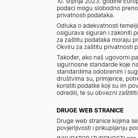
10. srpnja 2023. godine Europ
podaci mogu slobodno prenosit
privatnosti podataka.
Odluka o adekvatnosti temelji
osigurava siguran i zakoniti p
za zaštitu podataka moraju proć
Okviru za zaštitu privatnosti 
Također, ako naš ugovorni par
sigurnosne standarde koje naš 
standardima odobrenim i suger
društvima su, primjerice, pot
koristiti podatke koji su im p
odredili, te su obvezni zaštit
DRUGE WEB STRANICE
Druge web stranice kojima se
povjerljivosti i prikupljanju p