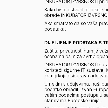
INKUBATOR IZVRSNOSTI prijen
Kako biste ostvarili bilo koj
obrade INKUBATOR IZVRSNOST
Ako smatrate da se Vaša prava
podataka.
DIJELJENJE PODATAKA S T
Zaštita privatnosti nam je v
osobama osim za svrhe opisane 
INKUBATOR IZVRSNOSTI surađu
koristeći sigurne IT sustave.
zemlji koja osigurava adekva
U nekim slučajevima, naši pa
podatke obraditi izvan Europs
vašim podacima postupaju sa
članicama Europske unije.