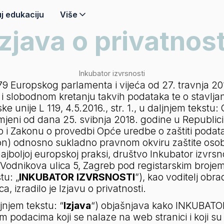
j edukaciju
Više
Izjava o privatnost
Inkubator izvrsnosti
 Europskog parlamenta i vijeća od 27. travnja 2016.
slobodnom kretanju takvih podataka te o stavljanj
e unije L 119, 4.5.2016., str. 1., u daljnjem tekstu: 
imjeni od dana 25. svibnja 2018. godine u Republici
o i Zakonu o provedbi Opće uredbe o zaštiti podat
kon) odnosno sukladno pravnom okviru zaštite osob
najboljoj europskoj praksi, društvo Inkubator izvrsnos
 Vodnikova ulica 5, Zagreb pod registarskim brojem
tu: „
INKUBATOR IZVRSNOSTI
”), kao voditelj obr
a, izradilo je Izjavu o privatnosti.
jnjem tekstu: “
Izjava
“) objašnjava kako INKUBATOR
nim podacima koji se nalaze na web stranici i koji