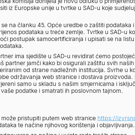
ska komisija donijela je novu odluku o primjerenost
i iz Europske unije u tvrtke u SAD-u koje sudjeluju
 se na članku 45. Opće uredbe o zaštiti podataka i
rijenos podataka u treće zemlje. Tvrtke u SAD-u koj
i postupak samocertificiranja i upisati se na listu t
podataka. 
tner ima sjedište u SAD-u revidirat ćemo postojeće 
partner jamči kako bi osigurali zaštitu svih naših i
iranim od strane nadležnih institucija. Svrhe u ko
rebe održavanja web stranice i dostava proizvoda. 
ovjereni samo u skladu s našim smjernicama i isklju
iti vaše podatke i smatrati ih poslovnom tajnom.
 može pristupiti putem web stranice 
https://izvrsn
odataka te načine njihovog korištenja i objavljivanja.