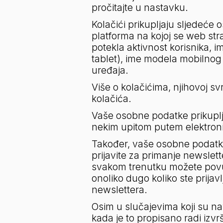
pročitajte u nastavku.
Kolačići prikupljaju sljedeće 
platforma na kojoj se web stra
potekla aktivnost korisnika, i
tablet), ime modela mobilnog u
uređaja.
Više o kolačićima, njihovoj svr
kolačića.
Vaše osobne podatke prikuplja
nekim upitom putem elektroni
Također, vaše osobne podatke 
prijavite za primanje newslet
svakom trenutku možete povuć
onoliko dugo koliko ste prija
newslettera.
Osim u slučajevima koji su na
kada je to propisano radi iz