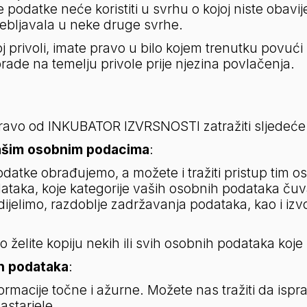
atke neće koristiti u svrhu o kojoj niste obaviješt
ebljavala u neke druge svrhe.
j privoli, imate pravo u bilo kojem trenutku povući
rade na temelju privole prije njezina povlačenja.
pravo od INKUBATOR IZVRSNOSTI zatražiti sljedeće
ašim osobnim podacima
:
odatke obrađujemo, a možete i tražiti pristup tim 
aka, koje kategorije vaših osobnih podataka čuvamo, 
jelimo, razdoblje zadržavanja podataka, kao i izv
ko želite kopiju nekih ili svih osobnih podataka ko
h podataka
:   
macije točne i ažurne. Možete nas tražiti da isprav
zastarjele.