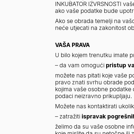
INKUBATOR IZVRSNOSTI vaše pod
ako vaše podatke bude upotr
Ako se obrada temelji na vašo
neće utjecati na zakonitost ob
VAŠA PRAVA
U bilo kojem trenutku imate 
– da vam omogući 
pristup v
možete nas pitati koje vaše p
pravo znati svrhu obrade podat
kojima vaše osobne podatke di
podaci neizravno prikupljaju.
Možete nas kontaktirati ukoli
– zatražiti 
ispravak pogrešni
želimo da su vaše osobne infor
koje mislite da su netočne ili 