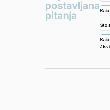
postavljana
Kako
pitanja
Što 
Kako
Ako i