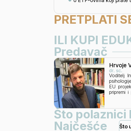
o ETF-ovima koji prate 
PRETPLATI SE
ILI KUPI ED
Predavač
Hrvoje 
dr. sc.
Voditelj I
psihologij
EU projek
pripremi 
what it ta
Što polaznici
Najčešće
Što 