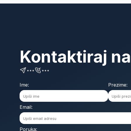
Kontaktiraj n
•••
•••
Ime:
Prezime:
Email:
Poruka: