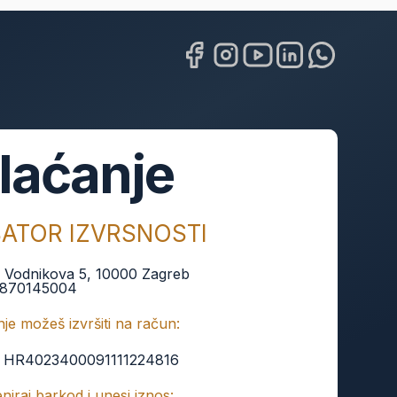
laćanje
BATOR IZVRSNOSTI
:
Vodnikova 5, 10000 Zagreb
870145004
je možeš izvršiti na račun:
:
HR4023400091111224816
keniraj barkod i unesi iznos: