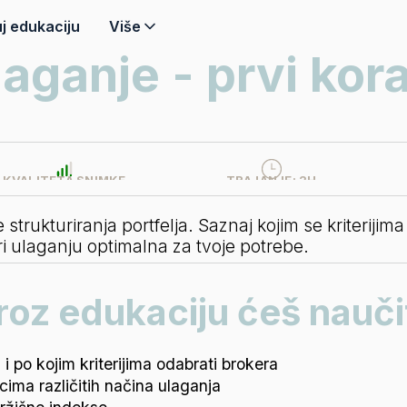
j edukaciju
Više
laganje - prvi kora
KVALITETA SNIMKE
TRAJANJE:
2H
trukturiranja portfelja. Saznaj kojim se kriterijima 
 pri ulaganju optimalna za tvoje potrebe.
roz edukaciju ćeš naučit
j i po kojim kriterijima odabrati brokera
ima različitih načina ulaganja