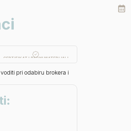
ci
CERTIFIKAT I RADNI MATERIJALI
voditi pri odabiru brokera i 
i: