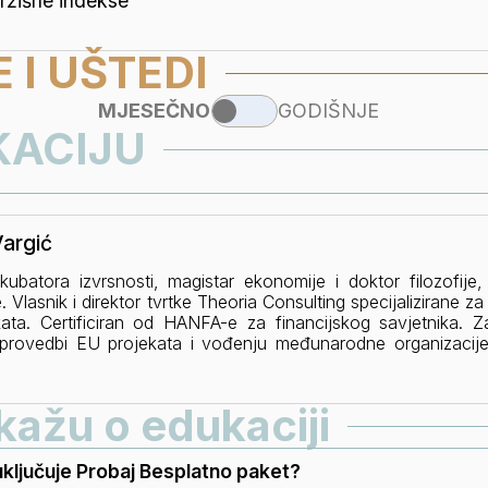
tržišne indekse
 I UŠTEDI
MJESEČNO
GODIŠNJE
UKACIJU
Vargić
nkubatora izvrsnosti, magistar ekonomije i doktor filozofije
e. Vlasnik i direktor tvrtke Theoria Consulting specijalizirane z
ata. Certificiran od HANFA-e za financijskog savjetnika. Z
i provedbi EU projekata i vođenju međunarodne organizacij
kes.”
 kažu o edukaciji
uključuje Probaj Besplatno paket?