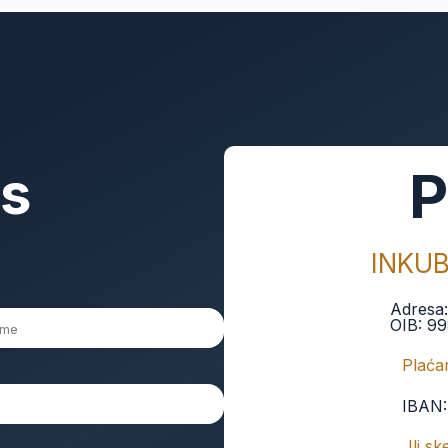
as
P
INKU
Adresa
OIB:
99
Plaćan
IBAN
Ili s