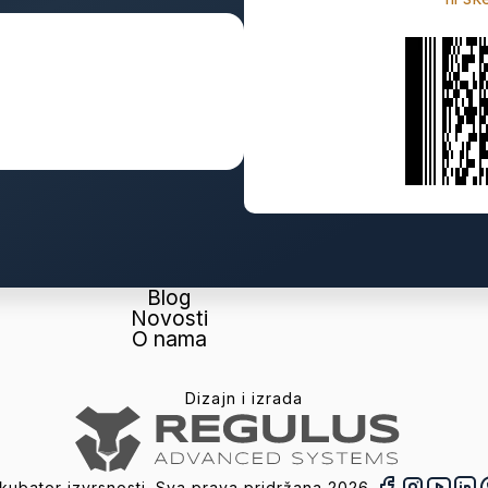
Blog
Novosti
O nama
Dizajn i izrada
nkubator izvrsnosti. Sva prava pridržana
2026
.