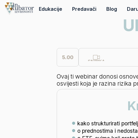
Edukacije
Predavači
Blog
Daru
U
5.00
SNIMKA
Ovaj ti webinar donosi osnove s
osvijesti koja je razina rizika
K
kako strukturirati portfel
o prednostima i nedostac