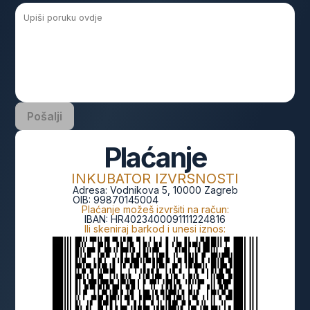
Pošalji
Plaćanje
INKUBATOR IZVRSNOSTI
Adresa:
Vodnikova 5, 10000 Zagreb
OIB:
99870145004
Plaćanje možeš izvršiti na račun:
IBAN:
HR4023400091111224816
Ili skeniraj barkod i unesi iznos: