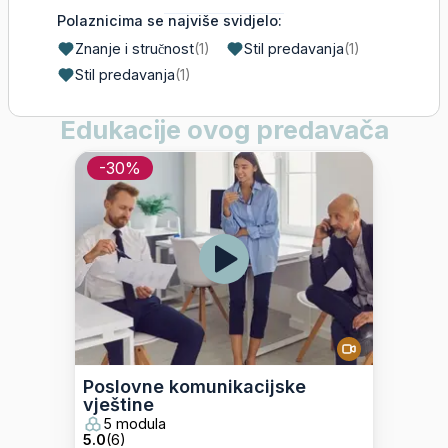
Polaznicima se najviše svidjelo:
Znanje i stručnost
(
1
)
Stil predavanja
(
1
)
Stil predavanja
(
1
)
Edukacije ovog predavača
-
30
%
Poslovne komunikacijske
vještine
5 modula
5.0
(
6
)