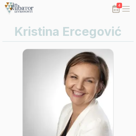
4
Kristina Ercegović