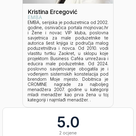
Kristina Ercegović
EMBA
EMBA, serijska je poduzetnica od 2002.
godine, osnivačica portala mojnovac.hr
i Žene i novac VIP kluba, poslovna
savjetnica za male poduzetnike te
autorica šest knjiga iz područja malog
poduzetništva i novca. Od 2010. vodi
vlastitu tvrtku Zaokret, u sklopu koje
projektom Business Caféa umrežava i
educira male poduzetnike. Od 2024.
poslovno savjetovanje obogatila je i
vođenjem sistemskih konstelacija pod
brendom Moje mjesto. Dobitnica je
CROMINE nagrade za najboljeg
menadžera 2007. godine u kategoriji
mladi menadžer kao prva žena u toj
kategoriji i najmlađi menadžer. .
5.0
2 ocjene