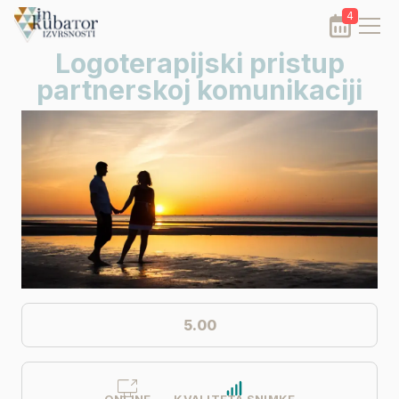
4
Logoterapijski pristup
partnerskoj komunikaciji
5.00