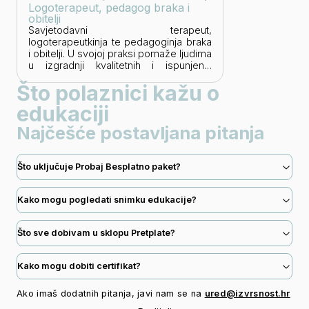
Logoterapeut, pedagog braka i
obitelji
Savjetodavni terapeut,
logoterapeutkinja te pedagoginja braka
i obitelji. U svojoj praksi pomaže ljudima
u izgradnji kvalitetnih i ispunjenih
odnosa kroz stručno savjetovanje i
Što polaznici kažu o
edukaciju. Predsjednica udruge
Poduzetništvo s povjerenjem i stručni
edukaciji
volonter u obiteljskom savjetovalištu
Caritasa. Uz formalno obrazovanje u
Najčešće postavljana pitanja
ekonomiji poduzetništva, završila je
preko pedesetak stručnih edukacija i
tečajeva, čime je stekla široko znanje i
Što uključuje Probaj Besplatno paket?
vještine za pružanje kvalitetne podrške i
savjetovanja.
Kako mogu pogledati snimku edukacije?
Što sve dobivam u sklopu Pretplate?
Kako mogu dobiti certifikat?
Ako imaš dodatnih pitanja, javi nam se na
ured@izvrsnost.hr