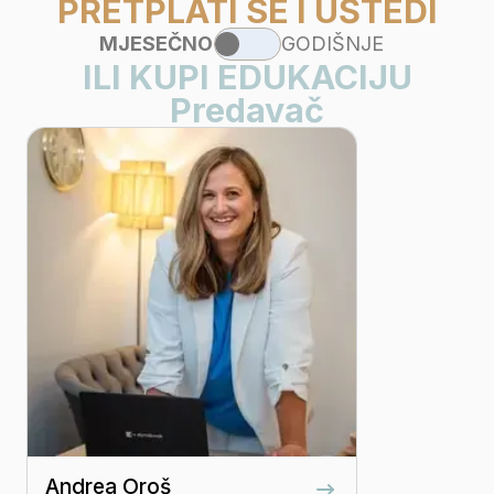
PRETPLATI SE I UŠTEDI
MJESEČNO
GODIŠNJE
ILI KUPI EDUKACIJU
Predavač
Andrea Oroš