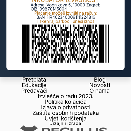
INKUBATOR IZVRSNOSTI
Adresa:
Vodnikova 5, 10000 Zagreb
OIB:
99870145004
Plaćanje možeš izvršiti na račun:
IBAN:
HR4023400091111224816
Ili skeniraj barkod i unesi iznos:
Pretplata
Blog
Edukacije
Novosti
Predavači
O nama
Izvješće o radu 2023.
Politika kolačića
Izjava o privatnosti
Zaštita osobnih podataka
Uvjeti korištenja
Dizajn i izrada