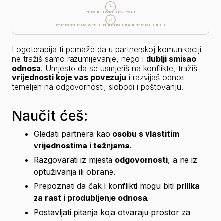
ONLINE
KVALITETA SNIMKE
TRAJANJE:
2H
CERTIFIKAT I RADNI MATERIJALI
Logoterapija ti pomaže da u partnerskoj komunikaciji 
ne tražiš samo razumijevanje, nego i 
dublji smisao 
odnosa
. Umjesto da se usmjeriš na konflikte, tražiš 
vrijednosti koje vas povezuju
 i razvijaš odnos 
temeljen na odgovornosti, slobodi i poštovanju.
Naučit ćeš:
Gledati partnera kao 
osobu s vlastitim 
vrijednostima i težnjama
.
Razgovarati iz mjesta 
odgovornosti
, a ne iz 
optuživanja ili obrane.
Prepoznati da čak i konflikti mogu biti 
prilika 
za rast i produbljenje odnosa
.
Postavljati pitanja koja otvaraju prostor za 