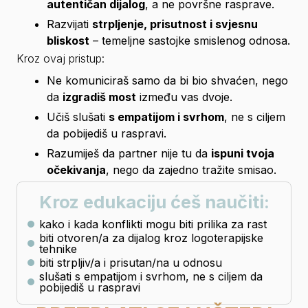
autentičan dijalog
, a ne površne rasprave.
Razvijati 
strpljenje, prisutnost i svjesnu 
bliskost
 – temeljne sastojke smislenog odnosa.
Kroz ovaj pristup:
Ne komuniciraš samo da bi bio shvaćen, nego 
da 
izgradiš most
 između vas dvoje.
Učiš slušati 
s empatijom i svrhom
, ne s ciljem 
da pobijediš u raspravi.
Razumiješ da partner nije tu da 
ispuni tvoja 
očekivanja
, nego da zajedno tražite smisao.
Kroz edukaciju ćeš naučiti:
kako i kada konflikti mogu biti prilika za rast
biti otvoren/a za dijalog kroz logoterapijske
tehnike
biti strpljiv/a i prisutan/na u odnosu
slušati s empatijom i svrhom, ne s ciljem da
pobijediš u raspravi