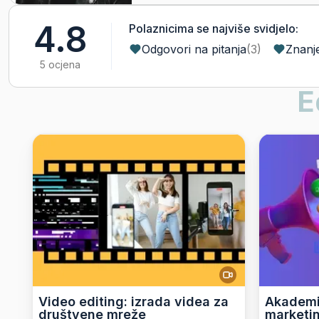
4.8
Polaznicima se najviše svidjelo:
Odgovori na pitanja
(
3
)
Znanje
5 ocjena
E
Video editing: izrada videa za
Akademij
društvene mreže
marketi