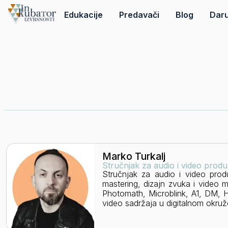
Edukacije
Predavači
Blog
Daru
Marko Turkalj
Stručnjak za audio i video produ
Stručnjak za audio i video produk
mastering, dizajn zvuka i video 
Photomath, Microblink, A1, DM, H
video sadržaja u digitalnom okru