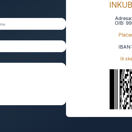
INKU
Adresa
OIB:
99
Plaćan
IBAN
Ili s