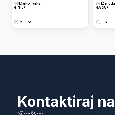
Marko Turkalj
12 modu
4.4
(
5
)
4.8
(
18
)
1h 30m
33h
Kontaktiraj n
•••
•••