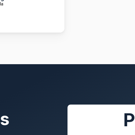
la
as
P