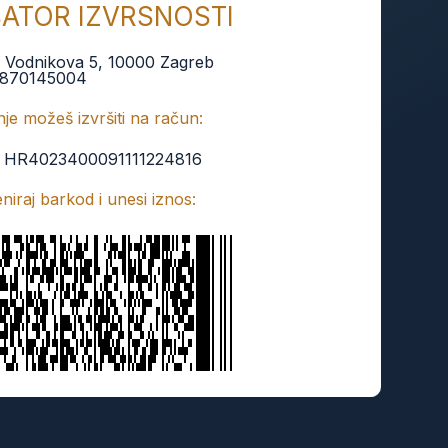
BATOR IZVRSNOSTI
:
Vodnikova 5, 10000 Zagreb
870145004
je možeš izvršiti na račun:
:
HR4023400091111224816
keniraj barkod i unesi iznos: