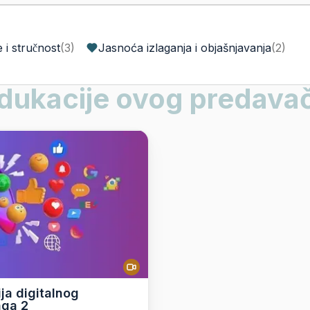
 i stručnost
(
3
)
Jasnoća izlaganja i objašnjavanja
(
2
)
dukacije ovog predava
a digitalnog
nga 2