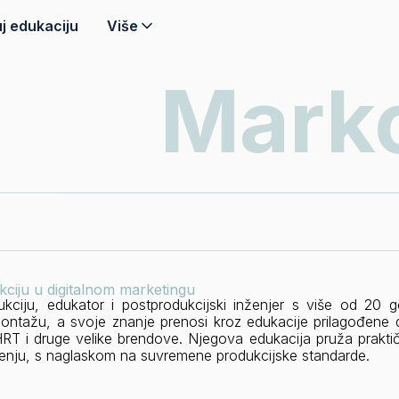
j edukaciju
Više
Marko
kciju u digitalnom marketingu
ciju, edukator i postprodukcijski inženjer s više od 20 god
montažu, a svoje znanje prenosi kroz edukacije prilagođene 
RT i druge velike brendove. Njegova edukacija pruža praktič
ženju, s naglaskom na suvremene produkcijske standarde.