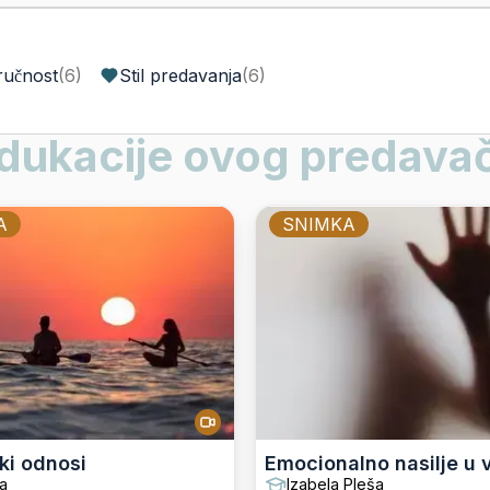
ručnost
(
6
)
Stil predavanja
(
6
)
dukacije ovog predava
A
SNIMKA
ki odnosi
Emocionalno nasilje u
a
Izabela Pleša