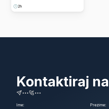
2h
Kontaktiraj n
•••
•••
Ime:
Prezime: