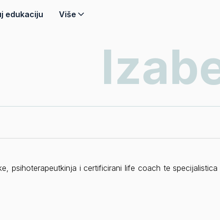
j edukaciju
Više
Izabe
ke, psihoterapeutkinja i certificirani life coach te specijalis