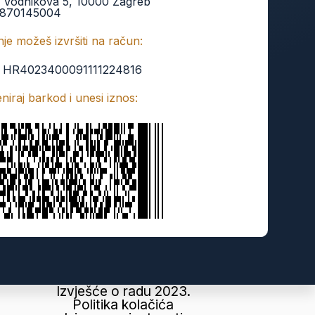
:
Vodnikova 5, 10000 Zagreb
870145004
je možeš izvršiti na račun:
:
HR4023400091111224816
keniraj barkod i unesi iznos:
Izvješće o radu 2023.
Politika kolačića