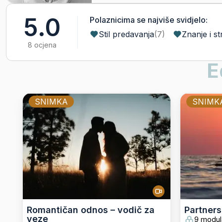
5.0
Polaznicima se najviše svidjelo:
Stil predavanja
(
7
)
Znanje i st
8 ocjena
E
SNIMKA
SNIMK
Romantičan odnos – vodič za
Partners
veze
9 modul