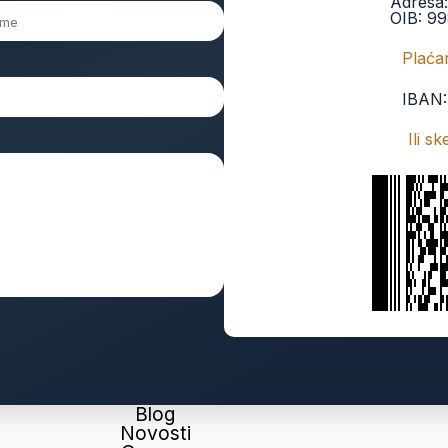
Adresa
OIB:
99
Plaćan
IBAN
Ili s
Blog
Novosti