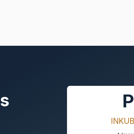
as
P
INKU