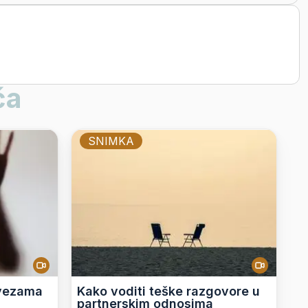
ča
SNIMKA
 vezama
Kako voditi teške razgovore u
partnerskim odnosima