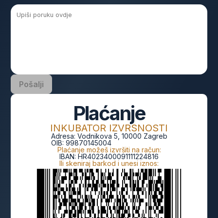
Pošalji
Plaćanje
INKUBATOR IZVRSNOSTI
Adresa:
Vodnikova 5, 10000 Zagreb
OIB:
99870145004
Plaćanje možeš izvršiti na račun:
IBAN:
HR4023400091111224816
Ili skeniraj barkod i unesi iznos: