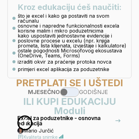
Kroz edukaciju ćeš naučiti:
što je excel i kako ga postaviti na svom
računalu
osnovne i napredne funkcionalnosti excela
korisne malim i mikro poduzetnicima
kako uspostaviti jednostavne evidencije i
poslovne procese u excelu (npr. knjiga
prometa, lista klijenata, izvještaje i kalkulatore)
ostale pogodnosti Microsofovog ekosustava
(OneDrive, Teams, Forms)
izraditi okvir za praćenje protoka novca
primjeri excel aplikacija za poduzetnike
PRETPLATI SE I UŠTEDI
MJESEČNO
GODIŠNJE
ILI KUPI EDUKACIJU
Moduli
Excel za poduzetnike - osnovna
1
edukacija
Mario Jurčić
Kvaliteta snimke