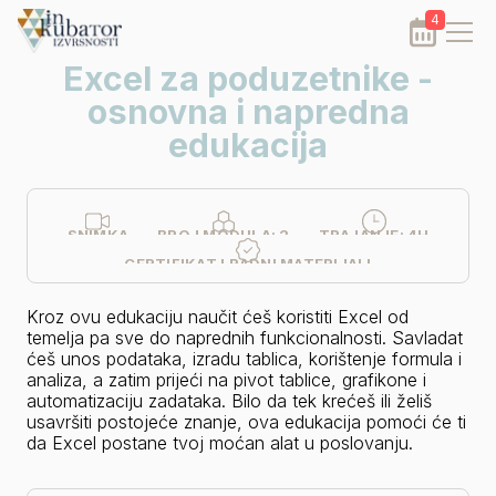
4
Excel za poduzetnike -
osnovna i napredna
edukacija
SNIMKA
BROJ MODULA:
2
TRAJANJE:
4H
CERTIFIKAT I RADNI MATERIJALI
Kroz ovu edukaciju naučit ćeš koristiti Excel od 
temelja pa sve do naprednih funkcionalnosti. Savladat 
ćeš unos podataka, izradu tablica, korištenje formula i 
analiza, a zatim prijeći na pivot tablice, grafikone i 
automatizaciju zadataka. Bilo da tek krećeš ili želiš 
usavršiti postojeće znanje, ova edukacija pomoći će ti 
da Excel postane tvoj moćan alat u poslovanju.