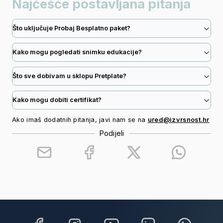
Najčešće postavljana pitanja
kroz edukativne sadržaje, analizu
poslovanja i savjetovanje pomaže u
dostizanju punog potencijala. S
obzirom da je i sam pružatelj usluga,
Što uključuje Probaj Besplatno paket?
Marijevi savjeti dolaze iz prve ruke,
pokrivajući teme poput određivanja
Kako mogu pogledati snimku edukacije?
cijene usluga, upravljanja vremenom i
kontrolinga za pružatelje usluga.
Što sve dobivam u sklopu Pretplate?
Kako mogu dobiti certifikat?
Ako imaš dodatnih pitanja, javi nam se na
ured@izvrsnost.hr
Podijeli