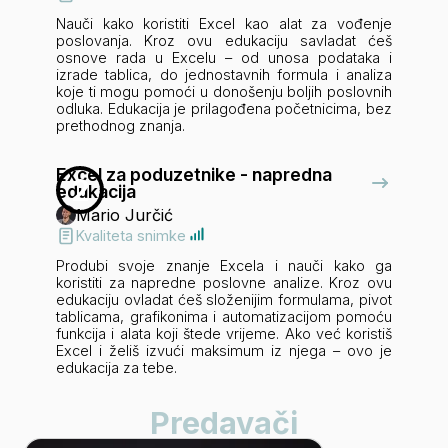
Nauči kako koristiti Excel kao alat za vođenje
poslovanja. Kroz ovu edukaciju savladat ćeš
osnove rada u Excelu – od unosa podataka i
izrade tablica, do jednostavnih formula i analiza
koje ti mogu pomoći u donošenju boljih poslovnih
odluka. Edukacija je prilagođena početnicima, bez
prethodnog znanja.
Excel za poduzetnike - napredna
2
edukacija
Mario Jurčić
Kvaliteta snimke
Produbi svoje znanje Excela i nauči kako ga
koristiti za napredne poslovne analize. Kroz ovu
edukaciju ovladat ćeš složenijim formulama, pivot
tablicama, grafikonima i automatizacijom pomoću
funkcija i alata koji štede vrijeme. Ako već koristiš
Excel i želiš izvući maksimum iz njega – ovo je
edukacija za tebe.
Predavači