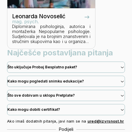
Leonarda Novoselić
mag. psych.
Diplomirana psihologinja, autorica i
montažerka Nepopularne psihologije.
Sudjelovala je na brojnim znanstvenim i
stručnim skupovima kao i u organizaciji
projekta posvećenih temama iz
Najčešće postavljana pitanja
psihologije. Svoju profesiju voli
povezivati s temama iz pop kulture,
radeći na približavanju psihologije kao
znanosti široj publici.
Što uključuje Probaj Besplatno paket?
Kako mogu pogledati snimku edukacije?
Što sve dobivam u sklopu Pretplate?
Kako mogu dobiti certifikat?
Ako imaš dodatnih pitanja, javi nam se na
ured@izvrsnost.hr
Podijeli