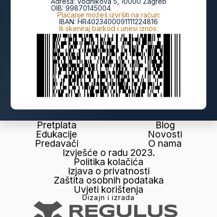
Adresa:
Vodnikova 5, 10000 Zagreb
OIB:
99870145004
Plaćanje možeš izvršiti na račun:
IBAN:
HR4023400091111224816
Ili skeniraj barkod i unesi iznos:
Pretplata
Blog
Edukacije
Novosti
Predavači
O nama
Izvješće o radu 2023.
Politika kolačića
Izjava o privatnosti
Zaštita osobnih podataka
Uvjeti korištenja
Dizajn i izrada