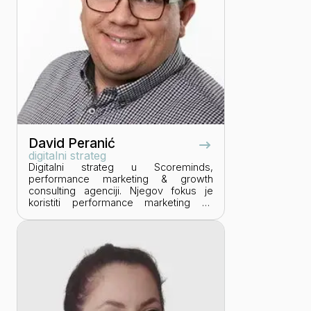
na Akademiji Demosten.
David Peranić
digitalni strateg
Digitalni strateg u Scoreminds,
performance marketing & growth
consulting agenciji. Njegov fokus je
koristiti performance marketing za
ostvarenje poslovnih ciljeva. Jake
snage su mu Google oglašavanje, SEO,
digitalna analitika i oglašavanje na
društvenim mrežama. Certificirani je
stručnjak za Google Ads i Google
Analytics s više od 10 godina iskustva u
digitalnom poslovanju.