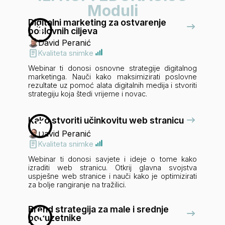
Moduli
Digitalni marketing za ostvarenje
1
poslovnih ciljeva
David Peranić
Kvaliteta snimke
Webinar ti donosi osnovne strategije digitalnog
marketinga. Nauči kako maksimizirati poslovne
rezultate uz pomoć alata digitalnih medija i stvoriti
strategiju koja štedi vrijeme i novac.
Kako stvoriti učinkovitu web stranicu
2
David Peranić
Kvaliteta snimke
Webinar ti donosi savjete i ideje o tome kako
izraditi web stranicu. Otkrij glavna svojstva
uspješne web stranice i nauči kako je optimizirati
za bolje rangiranje na tražilici.
Brend strategija za male i srednje
3
poduzetnike