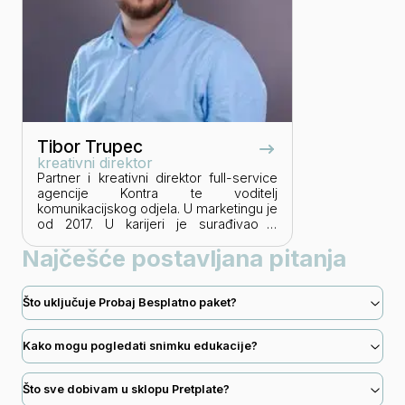
Tibor Trupec
kreativni direktor
Partner i kreativni direktor full-service
agencije Kontra te voditelj
komunikacijskog odjela. U marketingu je
od 2017. U karijeri je surađivao s
brendovima iz raznih industrija. Urednik
Najčešće postavljana pitanja
je contenta u agenciji, autor ebooka
"Content marketing" te co-host
podcasta "DanZaPodcast by Kontra
agency". Stručna predavanja drži od
Što uključuje Probaj Besplatno paket?
2020. Magistar je novinarske struke s
PR usmjerenjem.
Kako mogu pogledati snimku edukacije?
Što sve dobivam u sklopu Pretplate?