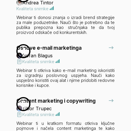
Andrea Tintor
Kvaliteta snimke
Webinar ti donosi znanja o izradi brend strategije
za male poduzetnike. Nauči što je potrebno da te
publika prepozna kao stručnjaka te da tvoj
proizvod odskače od konkurentskih.
Osnove e-mail marketinga
4
Goran Blagus
Kvaliteta snimke
Webinar ti otkriva kako e-mail marketing iskoristiti
za izgradnju poslovnog uspjeha. Nauči kako
uspješno koristiti ovaj alat i njime pridobiti redovne
korisnike i kupce.
Content marketing i copywriting
5
Tibor Trupec
Kvaliteta snimke
Webinar ti u kratkom formatu otkriva ključne
pojmove i načela content marketinga te kako