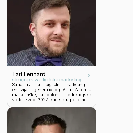
Lari Lenhard
stručnjak za digitalni marketing
Stručnjak za digitalni marketing i
entuzijast generativnog AI-a. Zaron u
marketinške, a potom i edukacijske
vode izvodi 2022. kad se u potpunosti
posvećuje širokome spektru
marketinških aktivnosti - od contenta i
copywritinga do dizajniranja brand
identiteta i organiziranja vlastitog
networking eventa. Pomaže tvrtkama
povećati online prisutnost i vidljivost