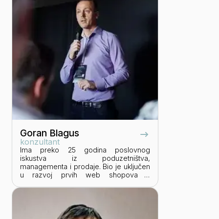
Leggiero, Torterie Macaron i dr. Njezina
stručnost uključuje poznavanje
webova, analitike te Meta i Google
alata. Osim u Victus grupaciji, Antonija
je i višegodišnji edukator na Sveučilištu
VERN gdje vodi edukacije iz područja
digitalnog marketinga.
Goran Blagus
konzultant
Ima preko 25 godina poslovnog
iskustva iz poduzetništva,
managementa i prodaje. Bio je uključen
u razvoj prvih web shopova u
Hrvatskoj, a danas se u ECommerce
svijetu bavi optimizacijom i razvojem
prodajnih procesa temeljene na praksi i
psihologiji prodaje. Buyers journey
najveći je fokus njegovog sadašnjeg