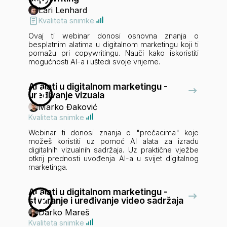
Lari Lenhard
Kvaliteta snimke
Ovaj ti webinar donosi osnovna znanja o
besplatnim alatima u digitalnom marketingu koji ti
pomažu pri copywritingu. Nauči kako iskoristiti
mogućnosti AI-a i uštedi svoje vrijeme.
AI alati u digitalnom marketingu -
11
uređivanje vizuala
Marko Đaković
Kvaliteta snimke
Webinar ti donosi znanja o "prečacima" koje
možeš koristiti uz pomoć AI alata za izradu
digitalnih vizualnih sadržaja. Uz praktične vježbe
otkrij prednosti uvođenja AI-a u svijet digitalnog
marketinga.
AI alati u digitalnom marketingu -
12
stvaranje i uređivanje video sadržaja
Darko Mareš
Kvaliteta snimke