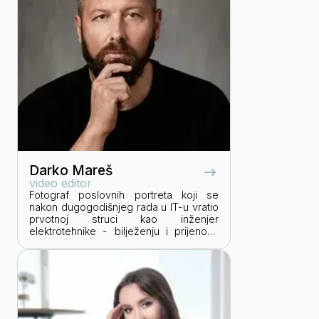
kroz brendiranje i kreiranje sadržaja.
Darko Mareš
video editor
Fotograf poslovnih portreta koji se
nakon dugogodišnjeg rada u IT-u vratio
prvotnoj struci kao inženjer
elektrotehnike - bilježenju i prijenosu
digitalne slike te zvuka. Prvenstveno
područje rada mu je vjerodostojno
predstavljanje ljudi na kameri - u obliku
statičnih fotografija i videa. Uvjeren je
da ne postoje nefotogenične osobe -
samo one koje još nisu otkrile koliko
dobro mogu izgledati na kameri.