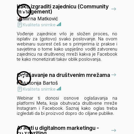
Kako izgraditi zajednicu (Community
8
management)
Mirna Matković
Kvaliteta snimke
Vođenje zajednice vrlo je složen proces, no
isplativ za (gotovo) svako poslovanje. Na ovom
webinaru susrest ćeš se s primjerima iz prakse i
savjetima o tome kako uspješno voditi zatvorenu
zajednicu na društvenoj mreži kakva je Facebook
te kako monetizirati takav oblik poslovanja.
Oglašavanje na društvenim mrežama
9
Antonija Bartoš
Kvaliteta snimke
Webinar ti donosi osnove oglašavanja na
platformi Meta, koja obuhvaća društvene mreže
Instagram i Facebook. Saznaj kako oglas treba
izgledati da bi proizvod dopro do ciljane publike.
AI alati u digitalnom marketingu -
10
copywriting