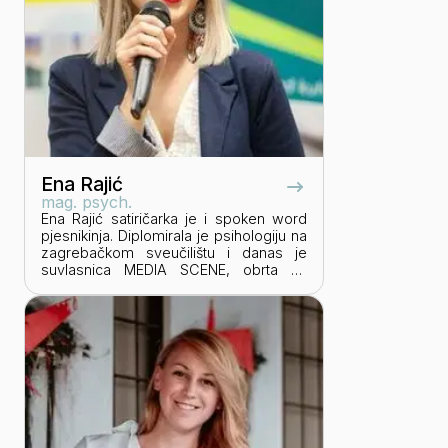
Ena Rajić
mag. psych.
Ena Rajić satiričarka je i spoken word
pjesnikinja. Diplomirala je psihologiju na
zagrebačkom sveučilištu i danas je
suvlasnica MEDIA SCENE, obrta za
video produkciju i edukaciju. U
posljednjih 10 godina izradila je preko
300 videofilmova za klijente i vlastite
društvene mreže. Izvodi autorski
satirično-poetski show “Bez dlake na
jeziku”, producira zabavno-edukativne
videofilmove te kreatore sadržaja
podučava kako da se istaknu u masi.