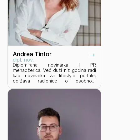
Andrea Tintor
dipl. nov.
Diplomirana novinarka i PR
menadžerica. Već duži niz godina radi
kao novinarka za lifestyle portale,
održava radionice o osobnom
brendiranju, surađuje s poznatim
medijskim kućama i sudjeluje u
kreiranju projekata za globalno
uspješne brendove.