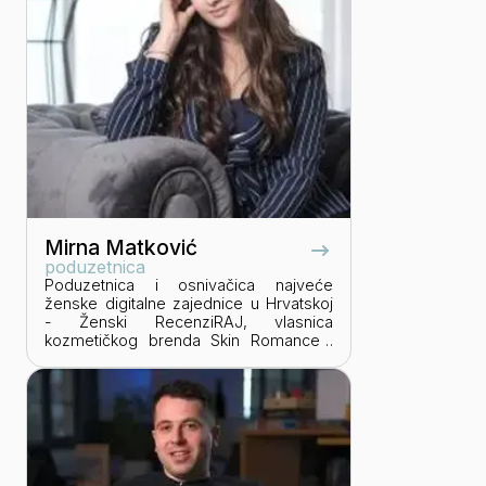
Mirna Matković
poduzetnica
Poduzetnica i osnivačica najveće
ženske digitalne zajednice u Hrvatskoj
- Ženski RecenziRAJ, vlasnica
kozmetičkog brenda Skin Romance i
suvlasnica brenda Pink Romance. Po
struci magistra hrvatskog i engleskog
jezika i književnosti. Njezina zajednica
danas okuplja oko 700 tisuća žena, a
trenutačno zapošljava šest osoba i 15
vanjskih suradnika.