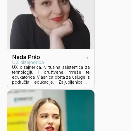
Neda Pršo
UX dizajnerica
UX dizajnerica, virtualna asistentica za
tehnologiju i društvene mreže te
edukatorica. Vlasnica obrta za usluge iz
područja edukacije. Zaljubljenica u
poduzetništvo. Najviše ju ispunjava rad
s ljudima koji su na početku svoga
poduzetničkog puta. Mentorica
virtualnim asistentima i kreatorica
nekoliko edukacija iz područja
korištenja web alata i vještina
prezentiranja i poučavanja.