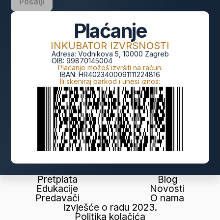
Pošalji
Plaćanje
INKUBATOR IZVRSNOSTI
Adresa:
Vodnikova 5, 10000 Zagreb
OIB:
99870145004
Plaćanje možeš izvršiti na račun:
IBAN:
HR4023400091111224816
Ili skeniraj barkod i unesi iznos:
Pretplata
Blog
Edukacije
Novosti
Predavači
O nama
Izvješće o radu 2023.
Politika kolačića