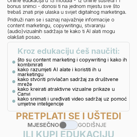
Online edukacija u 13 modula - 12 online susreta i 1 
bonus snimci - donosi ti na jednom mjestu sve što 
trebaš znati prije ulaska u svijet digitalnog marketinga.
Pridruži nam se i saznaj najvažnije informacije o 
content marketingu, copywritingu, stvaranju 
(audio)vizualnih sadržaja te kako ti AI alati mogu 
olakšati posao.
Kroz edukaciju ćeš naučiti:
što su content marketing i copywriting i kako ih
kombinirati
kako razumjeti AI alate i koristiti ih u
marketingu
kako stvoriti privlačan sadržaj za društvene
mreže
kako kreirati atraktivne vizualne prikaze u
Canvi
kako snimati i uređivati video sadržaj uz pomoć
umjetne inteligencije
PRETPLATI SE I UŠTEDI
MJESEČNO
GODIŠNJE
ILI KUPI EDUKACIJU