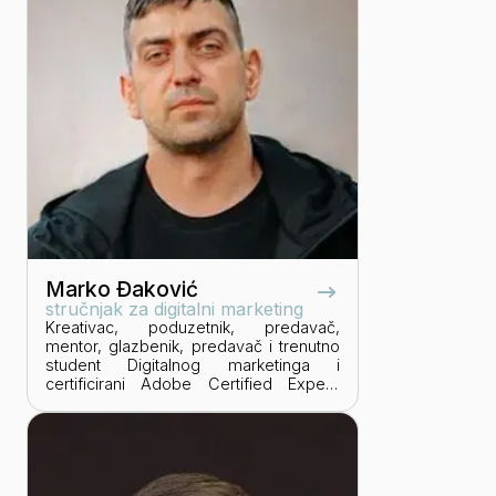
djelovanja, ali efikasno pokriva i
područja email marketinga, prodajna
pisma, tehnike i vještine prodaje i
prezentacija te druge management
vještine nužne top i srednjem
managementu. Vlasnik je Business
Klinike za coaching i poslovno
savjetovanje.
Marko Đaković
stručnjak za digitalni marketing
Kreativac, poduzetnik, predavač,
mentor, glazbenik, predavač i trenutno
student Digitalnog marketinga i
certificirani Adobe Certified Expert,
Tijekom svoje bogate karijere,
surađivao je s različitim tvrtkama,
uključujući Red Bull, Mastercard,
Pannonian Challenge, Orqa, Simone
Design i Osječku Pivovaru.