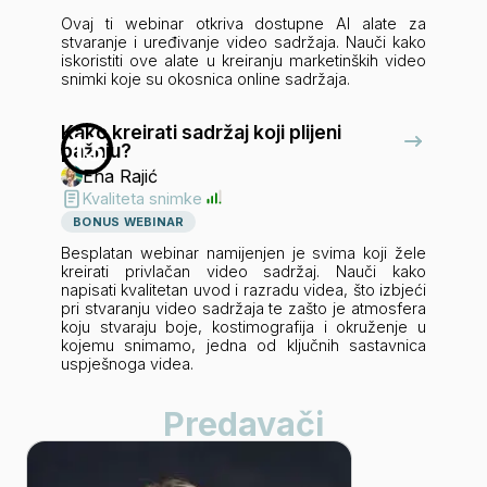
Ovaj ti webinar otkriva dostupne AI alate za
stvaranje i uređivanje video sadržaja. Nauči kako
iskoristiti ove alate u kreiranju marketinških video
snimki koje su okosnica online sadržaja.
Kako kreirati sadržaj koji plijeni
13
pažnju?
Ena Rajić
Kvaliteta snimke
BONUS WEBINAR
Besplatan webinar namijenjen je svima koji žele
kreirati privlačan video sadržaj. Nauči kako
napisati kvalitetan uvod i razradu videa, što izbjeći
pri stvaranju video sadržaja te zašto je atmosfera
koju stvaraju boje, kostimografija i okruženje u
kojemu snimamo, jedna od ključnih sastavnica
uspješnoga videa.
Predavači