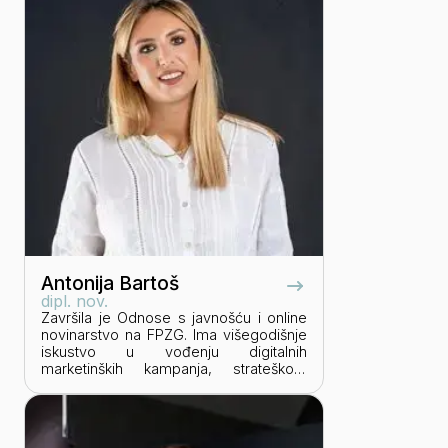
Antonija Bartoš
dipl. nov.
Završila je Odnose s javnošću i online
novinarstvo na FPZG. Ima višegodišnje
iskustvo u vođenju digitalnih
marketinških kampanja, strateškom
planiranju i implementaciji digitalnih
projekata. Trenutno radi kao Koordinator
digitalnog marketinga u Victus Grupi te
je zadužena za oglašavanje Batak,