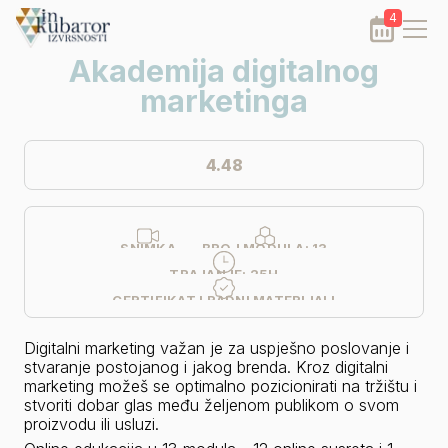
4
Akademija digitalnog
marketinga
4.48
SNIMKA
BROJ MODULA:
13
TRAJANJE:
25H
CERTIFIKAT I RADNI MATERIJALI
Digitalni marketing važan je za uspješno poslovanje i 
stvaranje postojanog i jakog brenda. Kroz digitalni 
marketing možeš se optimalno pozicionirati na tržištu i 
stvoriti dobar glas među željenom publikom o svom 
proizvodu ili usluzi.