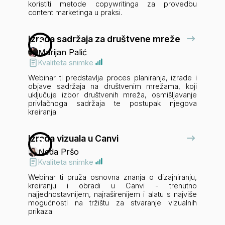
koristiti metode copywritinga za provedbu
content marketinga u praksi.
Izrada sadržaja za društvene mreže
6
Marijan Palić
Kvaliteta snimke
Webinar ti predstavlja proces planiranja, izrade i
objave sadržaja na društvenim mrežama, koji
uključuje izbor društvenih mreža, osmišljavanje
privlačnoga sadržaja te postupak njegova
kreiranja.
Izrada vizuala u Canvi
7
Neda Pršo
Kvaliteta snimke
Webinar ti pruža osnovna znanja o dizajniranju,
kreiranju i obradi u Canvi - trenutno
najjednostavnijem, najraširenijem i alatu s najviše
mogućnosti na tržištu za stvaranje vizualnih
prikaza.