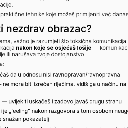
acije.
praktične tehnike koje možeš primijeniti već danas
i nezdrav obrazac?
kama, važno je razumjeti što toksična komunikacija
kacija 
nakon koje se osjećaš lošije
 — komunikacija
ije ili narušava tvoje dostojanstvo.
a:
ćaš da u odnosu nisi ravnopravan/ravnopravna
 ne mora biti izrečen riječima, vidiš ga u načinu n
a
 — uvijek ti uskačeš i zadovoljavaš drugu stranu
ti je „feeling" nakon razgovora s tom osobom neug
je snažan pokazatelj