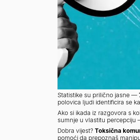
Statistike su prilično jasne — 
polovica ljudi identificira s
Ako si ikada iz razgovora s ko
sumnje u vlastitu percepciju 
Dobra vijest? 
Toksična komuni
pomoći da prepoznaš manipula