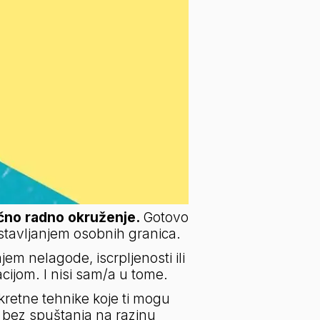
ično radno okruženje.
 Gotovo 
ostavljanjem osobnih granica.
m nelagode, iscrpljenosti ili 
cijom. I nisi sam/a u tome.
kretne tehnike koje ti mogu 
bez spuštanja na razinu 