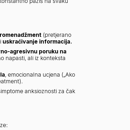
konstantno paziš na svaku 
kromenadžment
 (pretjerano 
i 
uskraćivanje informacija.
vno-agresivnu poruku na 
 napasti, ali iz konteksta 
la
, emocionalna ucjena („Ako 
reatment).
simptome anksioznosti za čak 
aze: