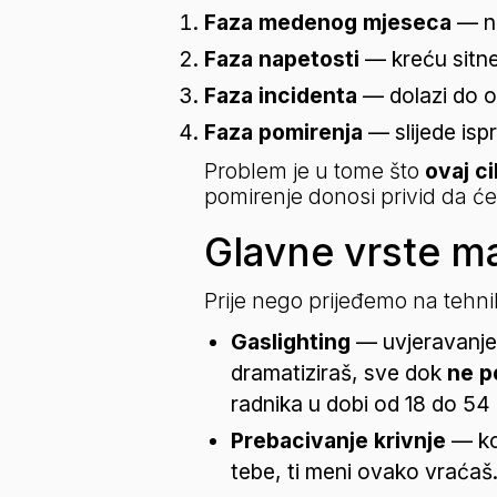
Faza medenog mjeseca
 — n
Faza napetosti
 — kreću sitne
Faza incidenta
 — dolazi do o
Faza pomirenja
 — slijede is
Problem je u tome što 
ovaj c
pomirenje donosi privid da će 
Glavne vrste ma
Prije nego prijeđemo na tehni
Gaslighting
 — uvjeravanje 
dramatiziraš, sve dok 
ne p
radnika u dobi od 18 do 54 
Prebacivanje krivnje
 — ko
tebe, ti meni ovako vraćaš.