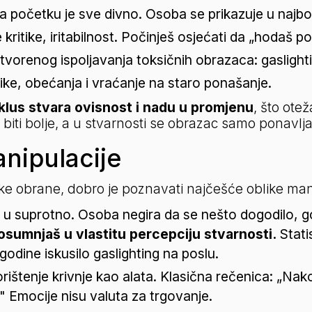
a početku je sve divno. Osoba se prikazuje u najbol
 kritike, iritabilnost. Počinješ osjećati da „hodaš po
tvorenog ispoljavanja toksičnih obrazaca: gaslighti
prike, obećanja i vraćanje na staro ponašanje.
iklus stvara ovisnost i nadu u promjenu
, što ote
biti bolje, a u stvarnosti se obrazac samo ponavlja
nipulacije
ke obrane, dobro je poznavati najčešće oblike man
u suprotno. Osoba negira da se nešto dogodilo, govor
osumnjaš u vlastitu percepciju stvarnosti.
 Stat
godine iskusilo gaslighting na poslu.
rištenje krivnje kao alata. Klasična rečenica: „Nak
" Emocije nisu valuta za trgovanje.