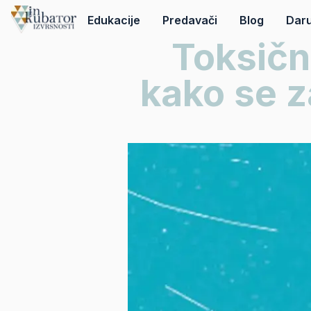
Edukacije
Predavači
Blog
Daru
Toksičn
kako se za