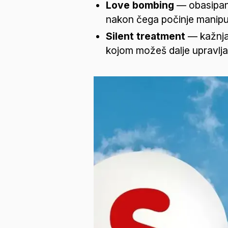
Love bombing
 — obasipanj
nakon čega počinje manipul
Silent treatment
 — kažnja
kojom možeš dalje upravlja