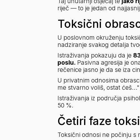
Taj unutarnji osjećaj te 
jako r
riječ — to je jedan od najjas
Toksični obrasc
U poslovnom okruženju toksič
nadziranje svakog detalja tvo
Istraživanja pokazuju da je 
83
poslu.
 Pasivna agresija je on
rečenice jasno je da se iza ci
U privatnim odnosima obrasci s
me stvarno voliš, ostat ćeš..."
Istraživanja iz područja psih
50 %.
Četiri faze tok
Toksični odnosi ne počinju s m