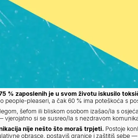
75 % zaposlenih je u svom životu iskusilo toks
e kao people-pleaseri, a čak 60 % ima poteškoća s p
legom, šefom ili bliskom osobom izašao/la s osjećaje
— vjerojatno si se susreo/la s nezdravom komunika
kacija nije nešto što moraš trpjeti.
 Postoje kon
tivne obrasce, postaviš granice i zaštitiš sebe — 