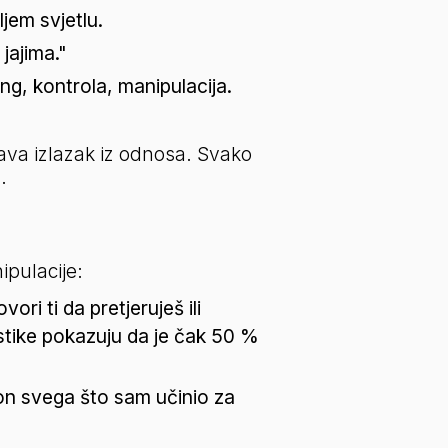
jem svjetlu.
 jajima."
ng, kontrola, manipulacija.
žava izlazak iz odnosa. Svako 
.
ipulacije:
i ti da pretjeruješ ili 
istike pokazuju da je čak 50 % 
on svega što sam učinio za 