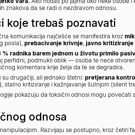
ijetko vara.
 Ako hodaš po jajima oko neke osobe i 
nijih znakova da se radi o nezdravom odnosu.
i koje trebaš poznavati
na komunikacija najčešće se manifestira kroz 
mi
g posla), 
prebacivanje krivnje
, 
javno kritiziranje
 
 % radnika barem jednom u životu primilo pasi
aj perfidni, podmukli oblik — osoba te neće otvoreno
ničnog komentara krije želja da te se degradira.
u drugačiji, ali jednako štetni: 
pretjerana kontro
), stalno kritiziranje i kažnjavanje šutnjom (silent t
ologije pokazuju da toksični odnosi mogu povećati 
sičnog odnosa
anipulacijom. Razvijaju se postupno, kroz četiri f