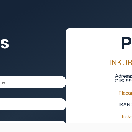
as
P
INKU
Adresa
OIB:
99
Plaćan
IBAN
Ili s