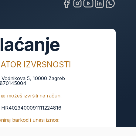
laćanje
BATOR IZVRSNOSTI
:
Vodnikova 5, 10000 Zagreb
870145004
je možeš izvršiti na račun:
:
HR4023400091111224816
keniraj barkod i unesi iznos: