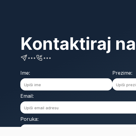
Kontaktiraj n
•••
•••
Ime:
Prezime:
Email:
Poruka: