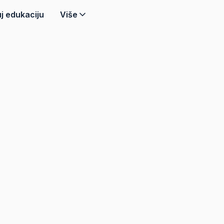
j edukaciju
Više