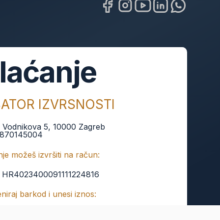
laćanje
BATOR IZVRSNOSTI
:
Vodnikova 5, 10000 Zagreb
870145004
je možeš izvršiti na račun:
:
HR4023400091111224816
keniraj barkod i unesi iznos: