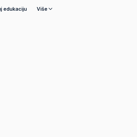
j edukaciju
Više