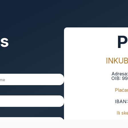
as
P
INKU
Adresa
OIB:
99
Plaćan
IBAN
Ili s