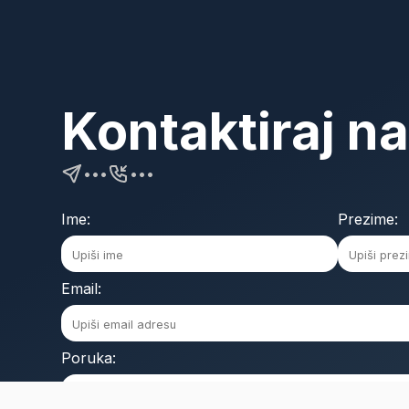
Kontaktiraj n
•••
•••
Ime:
Prezime:
Email:
Poruka: