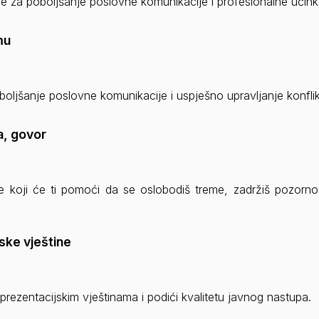
de za poboljšanje poslovne komunikacije i profesionalne učinko
mu
boljšanje poslovne komunikacije i uspješno upravljanje konflik
a, govor
te koji će ti pomoći da se oslobodiš treme, zadržiš pozornos
jske vještine
 prezentacijskim vještinama i podići kvalitetu javnog nastupa.