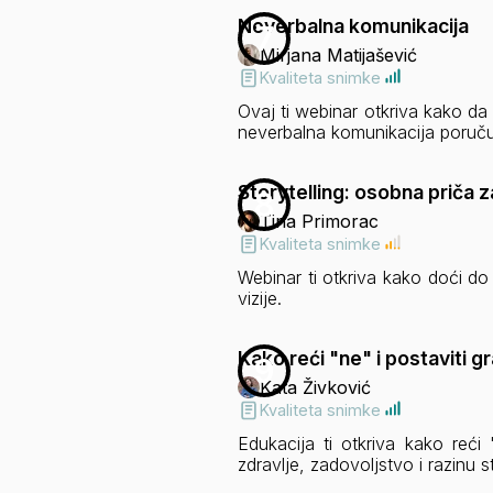
Neverbalna komunikacija
7
Mirjana Matijašević
Kvaliteta snimke
Ovaj ti webinar otkriva kako da 
neverbalna komunikacija poruču
Storytelling: osobna priča 
8
Tina Primorac
Kvaliteta snimke
Webinar ti otkriva kako doći do 
vizije.
Kako reći "ne" i postaviti 
9
Kata Živković
Kvaliteta snimke
Edukacija ti otkriva kako reći
zdravlje, zadovoljstvo i razinu s