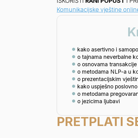
ISKORISTI 
RANI POPUST
 I PR
Komunikacijske vještine onlin
K
kako asertivno i samop
o tajnama neverbalne k
o osnovama transakcije 
o metodama NLP-a u ko
o prezentacijskim vješt
kako uspješno poslovno 
o metodama pregovaranj
o jezicima ljubavi
PRETPLATI SE