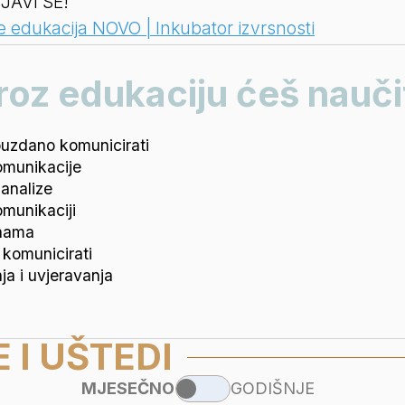
IJAVI SE!
e edukacija NOVO | Inkubator izvrsnosti
roz edukaciju ćeš naučit
ouzdano komunicirati
omunikacije
analize
munikaciji
inama
komunicirati
a i uvjeravanja
 I UŠTEDI
MJESEČNO
GODIŠNJE