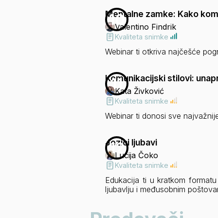
Mentalne zamke: Kako komu
10
Valentino Findrik
Kvaliteta snimke
Webinar ti otkriva najčešće pog
Komunikacijski stilovi: unap
11
Kata Živković
Kvaliteta snimke
Webinar ti donosi sve najvažnije
Jezici ljubavi
12
Lucija Čoko
Kvaliteta snimke
Edukacija ti u kratkom formatu 
ljubavlju i međusobnim poštova