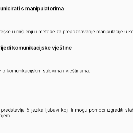
nicirati s manipulatorima
reške u mišljenju i metode za prepoznavanje manipulacije u ko
rijedi komunikacijske vještine
 o komunikacijskim stilovima i vještinama.
predstavlja 5 jezika ljubavi koji ti mogu pomoći izgraditi st
njem.