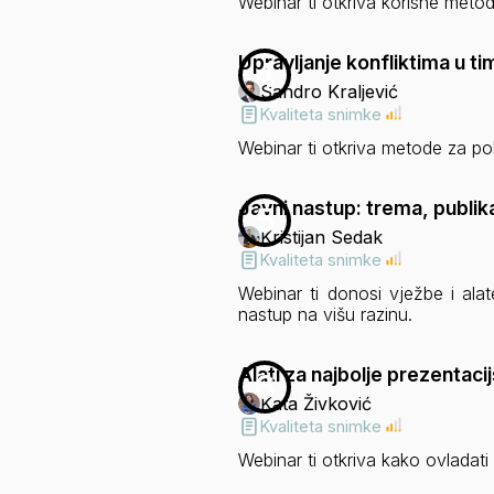
Webinar ti otkriva korisne meto
Upravljanje konfliktima u ti
4
Sandro Kraljević
Kvaliteta snimke
Webinar ti otkriva metode za po
Javni nastup: trema, publik
5
Kristijan Sedak
Kvaliteta snimke
Webinar ti donosi vježbe i ala
nastup na višu razinu.
Alati za najbolje prezentaci
6
Kata Živković
Kvaliteta snimke
Webinar ti otkriva kako ovladati