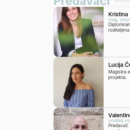
Predavači
Kristina
mag. psyc
Diplomiran
roditeljim
Lucija 
Magistra e
projekta.
Valentin
voditelj i
Predavač u