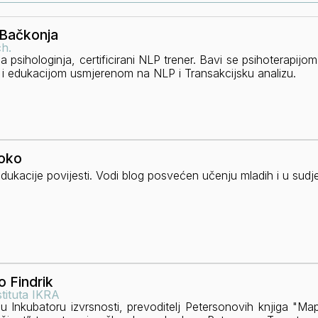
 Bačkonja
h.
a psihologinja, certificirani NLP trener. Bavi se psihoterapi
a i edukacijom usmjerenom na NLP i Transakcijsku analizu.
Čoko
dukacije povijesti. Vodi blog posvećen učenju mladih i u sudjel
o Findrik
nstituta IKRA
 Inkubatoru izvrsnosti, prevoditelj Petersonovih knjiga "Ma