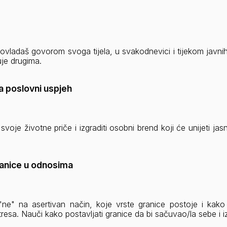
ovladaš govorom svoga tijela, u svakodnevici i tijekom javnih
je drugima.
za poslovni uspjeh
svoje životne priče i izgraditi osobni brend koji će unijeti ja
granice u odnosima
 "ne" na asertivan način, koje vrste granice postoje i ka
tresa. Nauči kako postavljati granice da bi sačuvao/la sebe i i