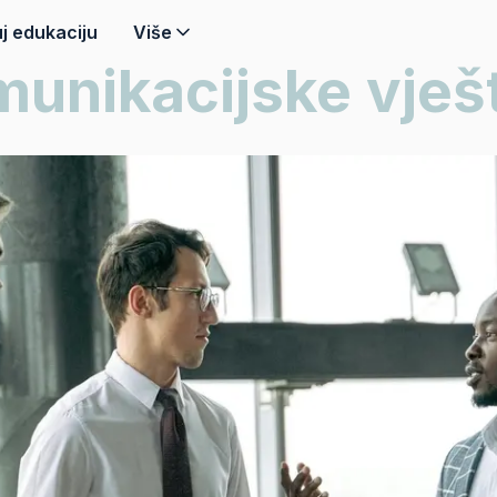
j edukaciju
Više
unikacijske vješ