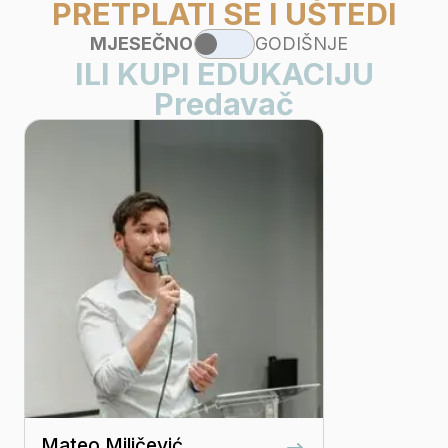
PRETPLATI SE I UŠTEDI
MJESEČNO
GODIŠNJE
ILI KUPI EDUKACIJU
Predavač
Mateo Miličević