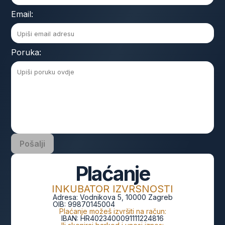
Email:
Poruka:
Pošalji
Plaćanje
INKUBATOR IZVRSNOSTI
Adresa:
Vodnikova 5, 10000 Zagreb
OIB:
99870145004
Plaćanje možeš izvršiti na račun:
IBAN:
HR4023400091111224816