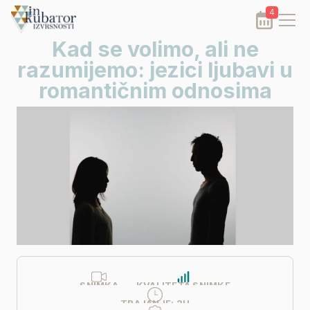
4
Kad se volimo, ali ne
razumijemo: jezici ljubavi u
romantičnim odnosima
SNIMKA
KVALITETA SNIMKE
TRAJANJE:
2H