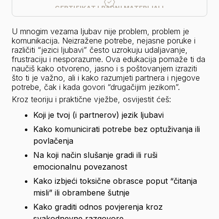
CERTIFIKAT I RADNI MATERIJALI
U mnogim vezama ljubav nije problem, problem je 
komunikacija. Neizražene potrebe, nejasne poruke i 
različiti “jezici ljubavi” često uzrokuju udaljavanje, 
frustraciju i nesporazume. Ova edukacija pomaže ti da 
naučiš kako otvoreno, jasno i s poštovanjem izraziti 
što ti je važno, ali i kako razumjeti partnera i njegove 
potrebe, čak i kada govori “drugačijim jezikom”. 
Kroz teoriju i praktične vježbe, osvijestit ćeš:
Koji je tvoj (i partnerov) jezik ljubavi
Kako komunicirati potrebe bez optuživanja ili 
povlačenja
Na koji način slušanje gradi ili ruši 
emocionalnu povezanost
Kako izbjeći toksične obrasce poput “čitanja 
misli” ili obrambene šutnje
Kako graditi odnos povjerenja kroz 
svakodnevne razgovore