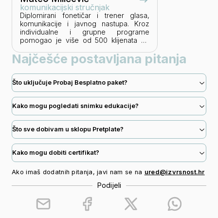
komunikacijski stručnjak
Diplomirani fonetičar i trener glasa,
komunikacije i javnog nastupa. Kroz
individualne i grupne programe
pomogao je više od 500 klijenata da
unaprijede jasnoću poruke, snagu
Najčešće postavljana pitanja
glasa i sigurnost u nastupu. Diplomu iz
odnosa s javnošću i upravljanja
reputacijom stekao je na Londonskoj
školi za odnose s javnošću, a
Što uključuje Probaj Besplatno paket?
akreditirani je coach pri EMCC-u.
Iskustvo je stekao na HRT-u, u radu s
Kako mogu pogledati snimku edukacije?
vokalnim profesionalcima, kao i
vođenjem radionica govorničkih i
prezentacijskih vještina.
Što sve dobivam u sklopu Pretplate?
Kako mogu dobiti certifikat?
Ako imaš dodatnih pitanja, javi nam se na
ured@izvrsnost.hr
Podijeli