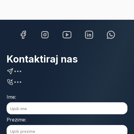
Kontaktiraj nas
•••
•••
Ime:
Prezime: