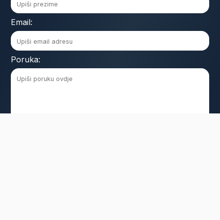
Email:
Poruka:
Pošalji
Plaćanje
INKUBATOR IZVRSNOSTI
Adresa:
Vodnikova 5, 10000 Zagreb
OIB:
99870145004
Plaćanje možeš izvršiti na račun: