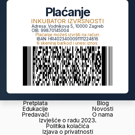
Plaćanje
INKUBATOR IZVRSNOSTI
Adresa:
Vodnikova 5, 10000 Zagreb
OIB:
99870145004
Plaćanje možeš izvršiti na račun:
IBAN:
HR4023400091111224816
Ili skeniraj barkod i unesi iznos:
Pretplata
Blog
Edukacije
Novosti
Predavači
O nama
Izvješće o radu 2023.
Politika kolačića
Izjava o privatnosti