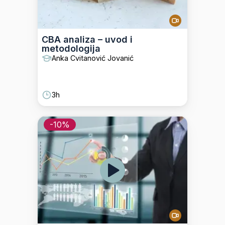
CBA analiza – uvod i
metodologija
Anka Cvitanović Jovanić
3h
-
10
%