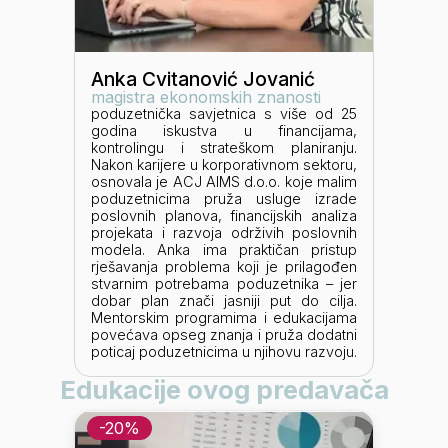
Anka Cvitanović Jovanić
magistra ekonomskih znanosti
poduzetnička savjetnica s više od 25
godina iskustva u financijama,
kontrolingu i strateškom planiranju.
Nakon karijere u korporativnom sektoru,
osnovala je ACJ AIMS d.o.o. koje malim
poduzetnicima pruža usluge izrade
poslovnih planova, financijskih analiza
projekata i razvoja održivih poslovnih
modela. Anka ima praktičan pristup
rješavanja problema koji je prilagođen
stvarnim potrebama poduzetnika – jer
dobar plan znači jasniji put do cilja.
Mentorskim programima i edukacijama
povećava opseg znanja i pruža dodatni
poticaj poduzetnicima u njihovu razvoju.
Edukacije ovog predavača
-
20
%