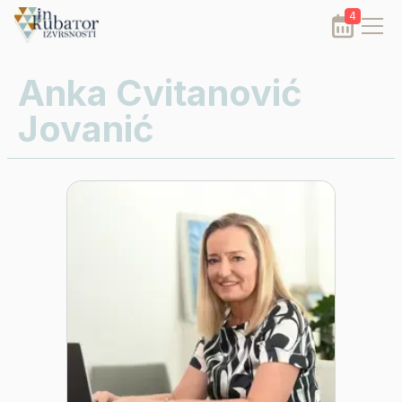
4
Anka Cvitanović
Jovanić